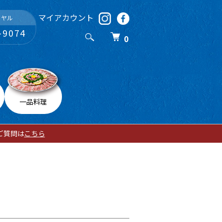
マイアカウント
イヤル
-9074
0
一品料理
ご質問は
こちら