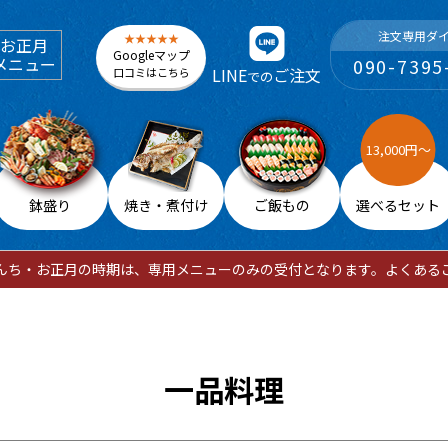
注文専用ダ
お正月
Googleマップ
メニュー
090-7395
LINE
ご注文
口コミはこちら
での
鉢盛り
焼き・煮付け
ご飯もの
選べるセット
んち・お正月の時期は、専用メニューのみの受付となります。よくある
一品料理