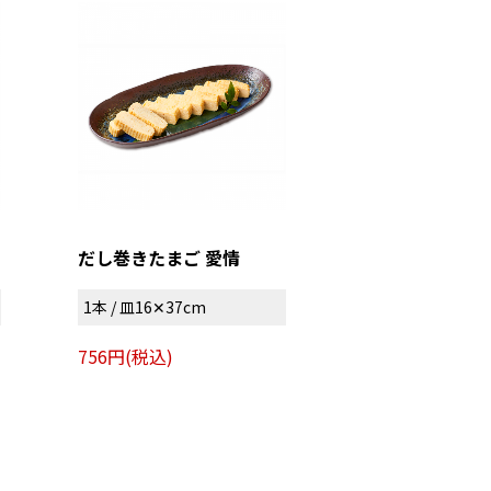
だし巻きたまご 愛情
1本 / 皿16✕37cm
756円(税込)