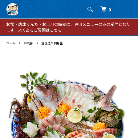
0
お盆・唐津くんち・お正月の時期は、専用メニューのみの受付となり
ます。よくあるご質問は
こちら
ホーム
お刺身
活き造り刺身盛